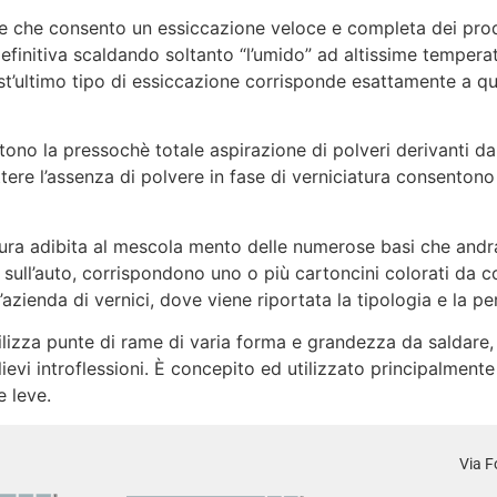
consento un essiccazione veloce e completa dei prodotti 
efinitiva scaldando soltanto “l’umido” ad altissime tempera
st’ultimo tipo di essiccazione corrisponde esattamente a qu
o la pressochè totale aspirazione di polveri derivanti da 
ttere l’assenza di polvere in fase di verniciatura consentono
ra adibita al mescola mento delle numerose basi che andrann
sull’auto, corrispondono uno o più cartoncini colorati da co
’azienda di vernici, dove viene riportata la tipologia e la pe
izza punte di rame di varia forma e grandezza da saldare, tr
lievi introflessioni. È concepito ed utilizzato principalmente 
e leve.
Via F