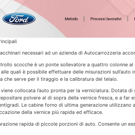
Metodo
Processi lavorativi
incipali
i macchinari necessari ad un azienda di Autocarrozzeria ac
 scocche è un ponte sollevatore a quattro colonne al qu
 alle quali è possibile effettuare delle misurazioni sull’auto
 che serve per il tiraggio e la calibratura del telaio.
ene collocata l’auto pronta per la verniciatura. Dotata di si
 depositare polvere al di sopra della vernice fresca, e a far
centigradi. Le cabine forno di ultima generazione utilizzano 
ccazione della vernice più rapida ed efficace.
razione rapida di piccole porzioni di auto. Consente un ess